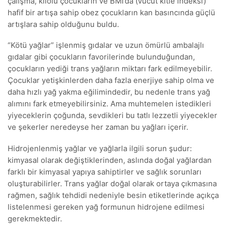
çalışma, kilolu çocukların ve BMI’da (vücut kitle indeksi)
hafif bir artışa sahip obez çocukların kan basıncında güçlü
artışlara sahip olduğunu buldu.
“Kötü yağlar” işlenmiş gıdalar ve uzun ömürlü ambalajlı
gıdalar gibi çocukların favorilerinde bulunduğundan,
çocukların yediği trans yağların miktarı fark edilmeyebilir.
Çocuklar yetişkinlerden daha fazla enerjiye sahip olma ve
daha hızlı yağ yakma eğilimindedir, bu nedenle trans yağ
alımını fark etmeyebilirsiniz. Ama muhtemelen istedikleri
yiyeceklerin çoğunda, sevdikleri bu tatlı lezzetli yiyecekler
ve şekerler neredeyse her zaman bu yağları içerir.
Hidrojenlenmiş yağlar ve yağlarla ilgili sorun şudur:
kimyasal olarak değiştiklerinden, aslında doğal yağlardan
farklı bir kimyasal yapıya sahiptirler ve sağlık sorunları
oluşturabilirler. Trans yağlar doğal olarak ortaya çıkmasına
rağmen, sağlık tehdidi nedeniyle besin etiketlerinde açıkça
listelenmesi gereken yağ formunun hidrojene edilmesi
gerekmektedir.