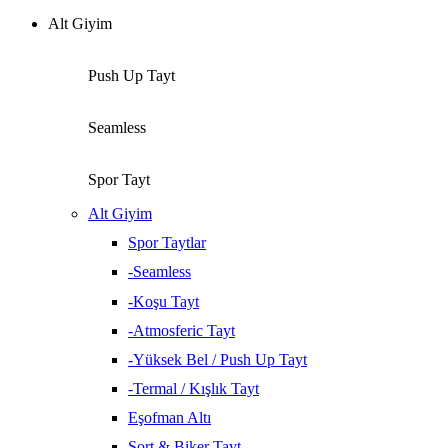
Alt Giyim
Push Up Tayt
Seamless
Spor Tayt
Alt Giyim
Spor Taytlar
-Seamless
-Koşu Tayt
-Atmosferic Tayt
-Yüksek Bel / Push Up Tayt
-Termal / Kışlık Tayt
Eşofman Altı
Şort & Biker Tayt