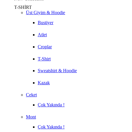
T-SHİRT
Üst Giyim & Hoodie
Bustiyer
Atlet
Croplar
T-Shirt
Sweatshirt & Hoodie
Kazak
Ceket
Çok Yakında !
Mont
Çok Yakında !