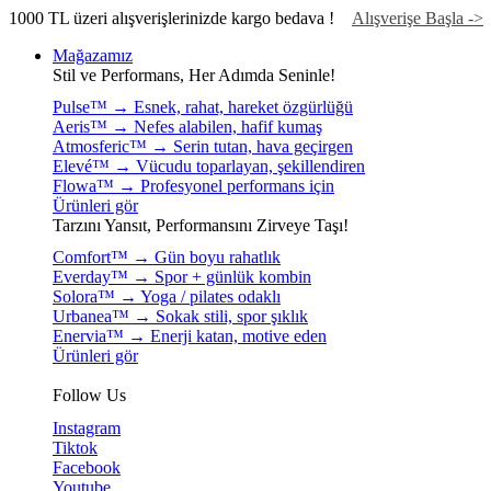
1000 TL üzeri alışverişlerinizde kargo bedava !
Alışverişe Başla ->
Mağazamız
Stil ve Performans, Her Adımda Seninle!
Pulse™ → Esnek, rahat, hareket özgürlüğü
Aeris™ → Nefes alabilen, hafif kumaş
Atmosferic™ → Serin tutan, hava geçirgen
Elevé™ → Vücudu toparlayan, şekillendiren
Flowa™ → Profesyonel performans için
Ürünleri gör
Tarzını Yansıt, Performansını Zirveye Taşı!
Comfort™ → Gün boyu rahatlık
Everday™ → Spor + günlük kombin
Solora™ → Yoga / pilates odaklı
Urbanea™ → Sokak stili, spor şıklık
Enervia™ → Enerji katan, motive eden
Ürünleri gör
Follow Us
Instagram
Tiktok
Facebook
Youtube