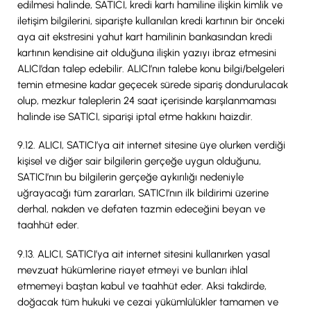
edilmesi halinde, SATICI, kredi kartı hamiline ilişkin kimlik ve
iletişim bilgilerini, siparişte kullanılan kredi kartının bir önceki
aya ait ekstresini yahut kart hamilinin bankasından kredi
kartının kendisine ait olduğuna ilişkin yazıyı ibraz etmesini
ALICI’dan talep edebilir. ALICI’nın talebe konu bilgi/belgeleri
temin etmesine kadar geçecek sürede sipariş dondurulacak
olup, mezkur taleplerin 24 saat içerisinde karşılanmaması
halinde ise SATICI, siparişi iptal etme hakkını haizdir.
9.12. ALICI, SATICI’ya ait internet sitesine üye olurken verdiği
kişisel ve diğer sair bilgilerin gerçeğe uygun olduğunu,
SATICI’nın bu bilgilerin gerçeğe aykırılığı nedeniyle
uğrayacağı tüm zararları, SATICI’nın ilk bildirimi üzerine
derhal, nakden ve defaten tazmin edeceğini beyan ve
taahhüt eder.
9.13. ALICI, SATICI’ya ait internet sitesini kullanırken yasal
mevzuat hükümlerine riayet etmeyi ve bunları ihlal
etmemeyi baştan kabul ve taahhüt eder. Aksi takdirde,
doğacak tüm hukuki ve cezai yükümlülükler tamamen ve