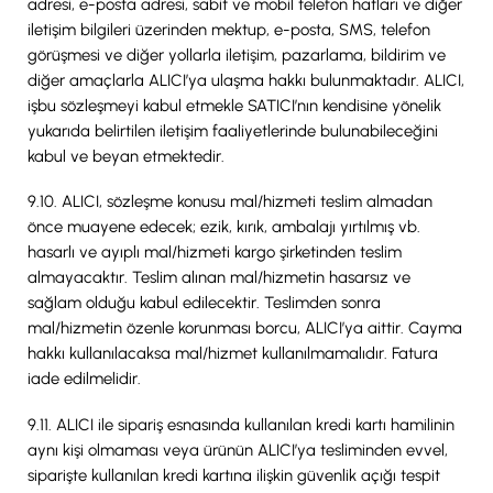
adresi, e-posta adresi, sabit ve mobil telefon hatları ve diğer
iletişim bilgileri üzerinden mektup, e-posta, SMS, telefon
görüşmesi ve diğer yollarla iletişim, pazarlama, bildirim ve
diğer amaçlarla ALICI’ya ulaşma hakkı bulunmaktadır. ALICI,
işbu sözleşmeyi kabul etmekle SATICI’nın kendisine yönelik
yukarıda belirtilen iletişim faaliyetlerinde bulunabileceğini
kabul ve beyan etmektedir.
9.10. ALICI, sözleşme konusu mal/hizmeti teslim almadan
önce muayene edecek; ezik, kırık, ambalajı yırtılmış vb.
hasarlı ve ayıplı mal/hizmeti kargo şirketinden teslim
almayacaktır. Teslim alınan mal/hizmetin hasarsız ve
sağlam olduğu kabul edilecektir. Teslimden sonra
mal/hizmetin özenle korunması borcu, ALICI’ya aittir. Cayma
hakkı kullanılacaksa mal/hizmet kullanılmamalıdır. Fatura
iade edilmelidir.
9.11. ALICI ile sipariş esnasında kullanılan kredi kartı hamilinin
aynı kişi olmaması veya ürünün ALICI’ya tesliminden evvel,
siparişte kullanılan kredi kartına ilişkin güvenlik açığı tespit