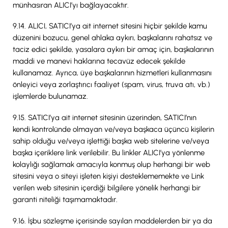
münhasıran ALICI’yı bağlayacaktır.
9.14. ALICI, SATICI’ya ait internet sitesini hiçbir şekilde kamu
düzenini bozucu, genel ahlaka aykırı, başkalarını rahatsız ve
taciz edici şekilde, yasalara aykırı bir amaç için, başkalarının
maddi ve manevi haklarına tecavüz edecek şekilde
kullanamaz. Ayrıca, üye başkalarının hizmetleri kullanmasını
önleyici veya zorlaştırıcı faaliyet (spam, virus, truva atı, vb.)
işlemlerde bulunamaz.
9.15. SATICI’ya ait internet sitesinin üzerinden, SATICI’nın
kendi kontrolünde olmayan ve/veya başkaca üçüncü kişilerin
sahip olduğu ve/veya işlettiği başka web sitelerine ve/veya
başka içeriklere link verilebilir. Bu linkler ALICI’ya yönlenme
kolaylığı sağlamak amacıyla konmuş olup herhangi bir web
sitesini veya o siteyi işleten kişiyi desteklememekte ve Link
verilen web sitesinin içerdiği bilgilere yönelik herhangi bir
garanti niteliği taşımamaktadır.
9.16. İşbu sözleşme içerisinde sayılan maddelerden bir ya da