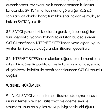
düzenlenmesi, revizyonu ve kısmen/tamamen kullanımı
konusunda; SATICI’nın anlaşmasına göre diğer üçüncü
sahıslara ait olanlar hariç; tüm fikri-sınai haklar ve mülkiyet
hakları SATICI’ya aittir.
8.5. SATICI yukarıdaki konularda gerekli görebileceği her
türlü değişikliği yapma hakkını saklı tutar; bu değişiklikler
SATICI tarafından INTERNET SİTESİ’nden veya diğer uygun
yöntemler ile duyurulduğu andan itibaren geçerli olur.
8.6. INTERNET SİTESİ’nden ulaşılan diğer sitelerde kendilerine
ait gizlilik-güvenlik politikaları ve kullanım şartları geçerlidir,
oluşabilecek ihtilaflar ile menfi neticelerinden SATICI sorumlu
değildir.
9. GENEL HÜKÜMLER
9.1. ALICI, SATICI’ya ait internet sitesinde sözleşme konusu
ürünün temel nitelikleri, satış fiyatı ve ödeme şekli ile
teslimata ilişkin ön bilgileri okuyup, bilgi sahibi olduğunu,