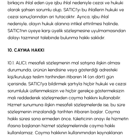
birkaçını ihlal eden üye işbu ihlal nedeniyle cezai ve hukuki
olarak şahsen sorumlu olup, SATICI’yı bu ihlallerin hukuki ve
cezai sonuçlarından ari tutacaktır. Ayrıca; işbu ihlal
nedeniyle, olayın hukuk alanına intikal ettirilmesi halinde,
SATICI’nın üyeye karşı üyelik sözleşmesine uyulmamasından
dolayı tazminat talebinde bulunma hakkı saklıdır.
10. CAYMA HAKKI
10.1. ALICI; mesafeli sözleşmenin mal satışına ilişkin olması
durumunda, ürünün kendisine veya gösterdiği adresteki
kişi/kuruluşa teslim tarihinden itibaren 14 (on dört) gün
içerisinde, SATICI’ya bildirmek şartıyla hiçbir hukuki ve cezai
sorumluluk üstlenmeksizin ve hiçbir gerekçe göstermeksizin
malı reddederek sözleşmeden cayma hakkını kullanabilir.
Hizmet sunumuna ilişkin mesafeli sözleşmelerde ise, bu süre
sözleşmenin imzalandığı tarihten itibaren başlar. Cayma
hakkı süresi sona ermeden önce, tüketicinin onayı ile hizmetin
ifasına başlanan hizmet sözleşmelerinde cayma hakkı
kullanılamaz. Cayma hakkının kullanımından kaynaklanan