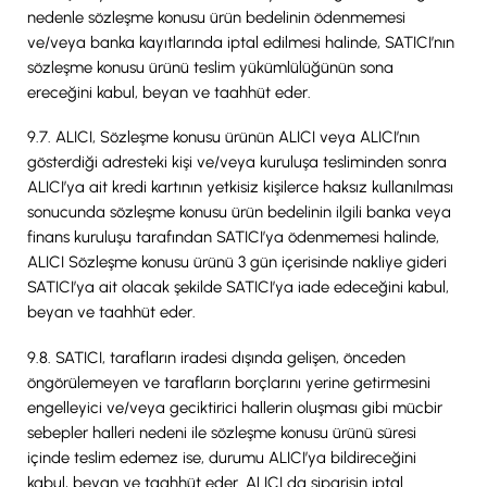
nedenle sözleşme konusu ürün bedelinin ödenmemesi
ve/veya banka kayıtlarında iptal edilmesi halinde, SATICI’nın
sözleşme konusu ürünü teslim yükümlülüğünün sona
ereceğini kabul, beyan ve taahhüt eder.
9.7. ALICI, Sözleşme konusu ürünün ALICI veya ALICI’nın
gösterdiği adresteki kişi ve/veya kuruluşa tesliminden sonra
ALICI’ya ait kredi kartının yetkisiz kişilerce haksız kullanılması
sonucunda sözleşme konusu ürün bedelinin ilgili banka veya
finans kuruluşu tarafından SATICI’ya ödenmemesi halinde,
ALICI Sözleşme konusu ürünü 3 gün içerisinde nakliye gideri
SATICI’ya ait olacak şekilde SATICI’ya iade edeceğini kabul,
beyan ve taahhüt eder.
9.8. SATICI, tarafların iradesi dışında gelişen, önceden
öngörülemeyen ve tarafların borçlarını yerine getirmesini
engelleyici ve/veya geciktirici hallerin oluşması gibi mücbir
sebepler halleri nedeni ile sözleşme konusu ürünü süresi
içinde teslim edemez ise, durumu ALICI’ya bildireceğini
kabul, beyan ve taahhüt eder. ALICI da siparişin iptal