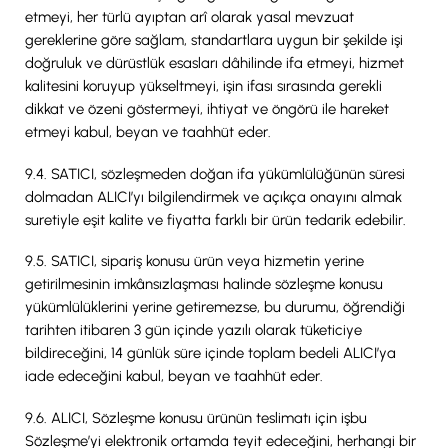
etmeyi, her türlü ayıptan arî olarak yasal mevzuat
gereklerine göre sağlam, standartlara uygun bir şekilde işi
doğruluk ve dürüstlük esasları dâhilinde ifa etmeyi, hizmet
kalitesini koruyup yükseltmeyi, işin ifası sırasında gerekli
dikkat ve özeni göstermeyi, ihtiyat ve öngörü ile hareket
etmeyi kabul, beyan ve taahhüt eder.
9.4. SATICI, sözleşmeden doğan ifa yükümlülüğünün süresi
dolmadan ALICI’yı bilgilendirmek ve açıkça onayını almak
suretiyle eşit kalite ve fiyatta farklı bir ürün tedarik edebilir.
9.5. SATICI, sipariş konusu ürün veya hizmetin yerine
getirilmesinin imkânsızlaşması halinde sözleşme konusu
yükümlülüklerini yerine getiremezse, bu durumu, öğrendiği
tarihten itibaren 3 gün içinde yazılı olarak tüketiciye
bildireceğini, 14 günlük süre içinde toplam bedeli ALICI’ya
iade edeceğini kabul, beyan ve taahhüt eder.
9.6. ALICI, Sözleşme konusu ürünün teslimatı için işbu
Sözleşme’yi elektronik ortamda teyit edeceğini, herhangi bir