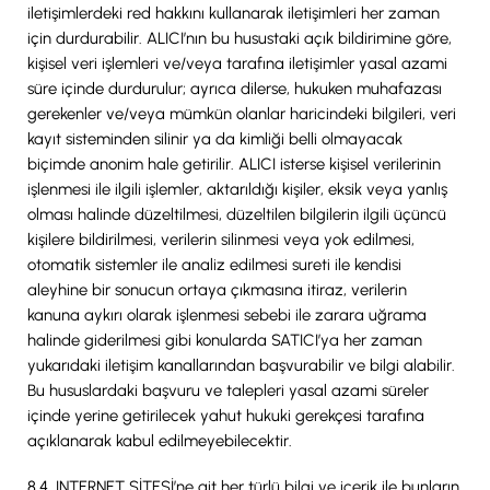
iletişimlerdeki red hakkını kullanarak iletişimleri her zaman
için durdurabilir. ALICI’nın bu husustaki açık bildirimine göre,
kişisel veri işlemleri ve/veya tarafına iletişimler yasal azami
süre içinde durdurulur; ayrıca dilerse, hukuken muhafazası
gerekenler ve/veya mümkün olanlar haricindeki bilgileri, veri
kayıt sisteminden silinir ya da kimliği belli olmayacak
biçimde anonim hale getirilir. ALICI isterse kişisel verilerinin
işlenmesi ile ilgili işlemler, aktarıldığı kişiler, eksik veya yanlış
olması halinde düzeltilmesi, düzeltilen bilgilerin ilgili üçüncü
kişilere bildirilmesi, verilerin silinmesi veya yok edilmesi,
otomatik sistemler ile analiz edilmesi sureti ile kendisi
aleyhine bir sonucun ortaya çıkmasına itiraz, verilerin
kanuna aykırı olarak işlenmesi sebebi ile zarara uğrama
halinde giderilmesi gibi konularda SATICI’ya her zaman
yukarıdaki iletişim kanallarından başvurabilir ve bilgi alabilir.
Bu hususlardaki başvuru ve talepleri yasal azami süreler
içinde yerine getirilecek yahut hukuki gerekçesi tarafına
açıklanarak kabul edilmeyebilecektir.
8.4. INTERNET SİTESİ’ne ait her türlü bilgi ve içerik ile bunların