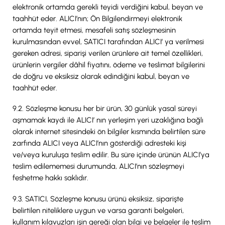
elektronik ortamda gerekli teyidi verdiğini kabul, beyan ve
taahhüt eder. ALICI’nın; Ön Bilgilendirmeyi elektronik
ortamda teyit etmesi, mesafeli satış sözleşmesinin
kurulmasından evvel, SATICI tarafından ALICI’ ya verilmesi
gereken adresi, siparişi verilen ürünlere ait temel özellikleri,
ürünlerin vergiler dâhil fiyatını, ödeme ve teslimat bilgilerini
de doğru ve eksiksiz olarak edindiğini kabul, beyan ve
taahhüt eder.
9.2. Sözleşme konusu her bir ürün, 30 günlük yasal süreyi
aşmamak kaydı ile ALICI’ nın yerleşim yeri uzaklığına bağlı
olarak internet sitesindeki ön bilgiler kısmında belirtilen süre
zarfında ALICI veya ALICI’nın gösterdiği adresteki kişi
ve/veya kuruluşa teslim edilir. Bu süre içinde ürünün ALICI’ya
teslim edilememesi durumunda, ALICI’nın sözleşmeyi
feshetme hakkı saklıdır.
9.3. SATICI, Sözleşme konusu ürünü eksiksiz, siparişte
belirtilen niteliklere uygun ve varsa garanti belgeleri,
kullanım kılavuzları işin gereği olan bilgi ve belgeler ile teslim