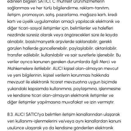
edinilen bilgileri SATICI, C muhtelif ürün/hizmetlerin
sağlanması ve her türlü bilgilendirme, reklam-tanıtım,
iletişim, promosyon, satış, pazarlama, mağaza kartı, kredi
kartı ve üyelik uygulamaları amaçlı yapılacak elektronik ve
diğer ticari-sosyal iletişimler için, belirtilenler ve halefleri
nezdinde süresiz olarak veya öngörecekleri süre ile kayda
alınabilir, basılı/manyetik arşivlerde saklanabilir, gerekli
görülen hallerde güncellenebilir, paylaşılabilir, aktarılabilir,
transfer edilebilir, kullanılabilir ve sair suretlerle işlenebilir. Bu
veriler ayrıca kanunen gereken durumlarda ilgili Merci ve
Mahkemelere iletilebilir. ALICI kişisel olan-olmayan mevcut
ve yeni bilgilerinin, kişisel verilerin korunması hakkında
mevzuat ile elektronik ticaret mevzuatına uygun biçimde
yukarıdaki kapsamda kullanımına, paylaşımına, işlenmesine
ve kendisine ticari olan-olmayan elektronik iletişimler ve
diğer iletişimler yapılmasına muvafakat ve izin vermiştir.
8.3. ALICI SATICI’ya belirtilen iletişim kanallarından ulaşarak
veri kullanımı-işlenmelerini ve/veya aynı kanallardan kanuni
usulünce ulaşarak ya da kendisine gönderilen elektronik