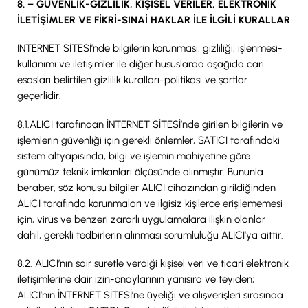
8. – GÜVENLİK-GİZLİLİK, KİŞİSEL VERİLER, ELEKTRONİK
İLETİŞİMLER VE FİKRİ-SINAİ HAKLAR İLE İLGİLİ KURALLAR
INTERNET SİTESİ’nde bilgilerin korunması, gizliliği, işlenmesi-
kullanımı ve iletişimler ile diğer hususlarda aşağıda cari
esasları belirtilen gizlilik kuralları-politikası ve şartlar
geçerlidir.
8.1.ALICI tarafından İNTERNET SİTESİ’nde girilen bilgilerin ve
işlemlerin güvenliği için gerekli önlemler, SATICI tarafındaki
sistem altyapısında, bilgi ve işlemin mahiyetine göre
günümüz teknik imkanları ölçüsünde alınmıştır. Bununla
beraber, söz konusu bilgiler ALICI cihazından girildiğinden
ALICI tarafında korunmaları ve ilgisiz kişilerce erişilememesi
için, virüs ve benzeri zararlı uygulamalara ilişkin olanlar
dahil, gerekli tedbirlerin alınması sorumluluğu ALICI’ya aittir.
8.2. ALICI’nın sair suretle verdiği kişisel veri ve ticari elektronik
iletişimlerine dair izin-onaylarının yanısıra ve teyiden;
ALICI’nın İNTERNET SİTESİ’ne üyeliği ve alışverişleri sırasında