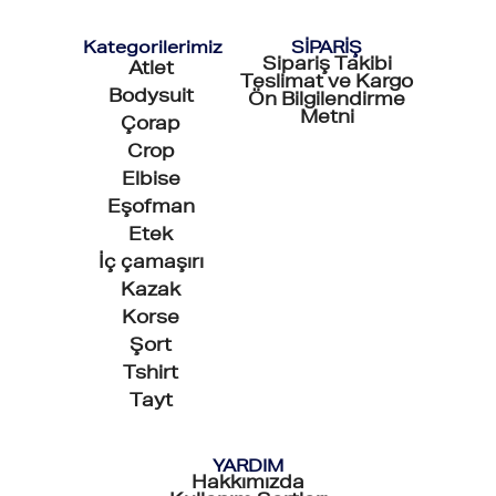
Kategorilerimiz
SİPARİŞ
Sipariş Takibi
Atlet
Teslimat ve Kargo
Bodysuit
Ön Bilgilendirme
Metni
Çorap
Crop
Elbise
Eşofman
Etek
İç çamaşırı
Kazak
Korse
Şort
Tshirt
Tayt
YARDIM
Hakkımızda