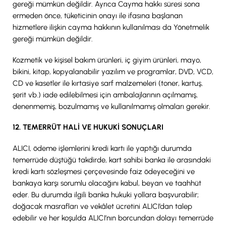
gereği mümkün değildir. Ayrıca Cayma hakkı süresi sona
ermeden önce, tüketicinin onayı ile ifasına başlanan
hizmetlere ilişkin cayma hakkının kullanılması da Yönetmelik
gereği mümkün değildir.
Kozmetik ve kişisel bakım ürünleri, iç giyim ürünleri, mayo,
bikini, kitap, kopyalanabilir yazılım ve programlar, DVD, VCD,
CD ve kasetler ile kırtasiye sarf malzemeleri (toner, kartuş,
şerit vb.) iade edilebilmesi için ambalajlarının açılmamış,
denenmemiş, bozulmamış ve kullanılmamış olmaları gerekir.
12. TEMERRÜT HALİ VE HUKUKİ SONUÇLARI
ALICI, ödeme işlemlerini kredi kartı ile yaptığı durumda
temerrüde düştüğü takdirde, kart sahibi banka ile arasındaki
kredi kartı sözleşmesi çerçevesinde faiz ödeyeceğini ve
bankaya karşı sorumlu olacağını kabul, beyan ve taahhüt
eder. Bu durumda ilgili banka hukuki yollara başvurabilir;
doğacak masrafları ve vekâlet ücretini ALICI’dan talep
edebilir ve her koşulda ALICI’nın borcundan dolayı temerrüde