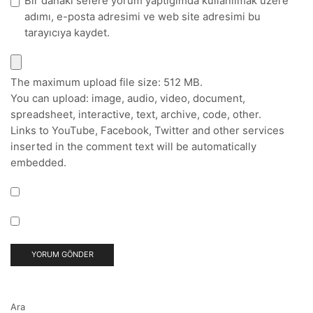
Bir dahaki sefere yorum yaptığımda kullanılmak üzere
adımı, e-posta adresimi ve web site adresimi bu
tarayıcıya kaydet.
The maximum upload file size: 512 MB.
You can upload:
image
,
audio
,
video
,
document
,
spreadsheet
,
interactive
,
text
,
archive
,
code
,
other
.
Links to YouTube, Facebook, Twitter and other services
inserted in the comment text will be automatically
embedded.
Ara