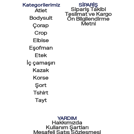
Kategorilerimiz
SİPARİŞ
Sipariş Takibi
Atlet
Teslimat ve Kargo
Bodysuit
Ön Bilgilendirme
Metni
Çorap
Crop
Elbise
Eşofman
Etek
İç çamaşırı
Kazak
Korse
Şort
Tshirt
Tayt
YARDIM
Hakkımızda
Kullanım Şartları
Mesafeli Satış Sözleşmesi