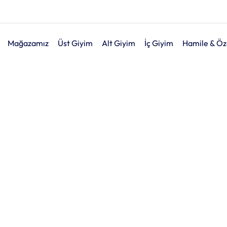
Mağazamız
Üst Giyim
Alt Giyim
İç Giyim
Hamile & Öz