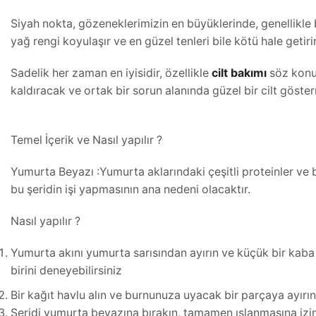
Siyah nokta, gözeneklerimizin en büyüklerinde, genellikle 
yağ rengi koyulaşır ve en güzel tenleri bile kötü hale getirir
Sadelik her zaman en iyisidir, özellikle
cilt bakımı
söz konus
kaldıracak ve ortak bir sorun alanında güzel bir cilt göster
Temel İçerik ve Nasıl yapılır ?
Yumurta Beyazı :Yumurta aklarındaki çeşitli proteinler ve be
bu şeridin işi yapmasının ana nedeni olacaktır.
Nasıl yapılır ?
Yumurta akını yumurta sarısından ayırın ve küçük bir kaba y
birini deneyebilirsiniz
Bir kağıt havlu alın ve burnunuza uyacak bir parçaya ayırın
Şeridi yumurta beyazına bırakın, tamamen ıslanmasına izin