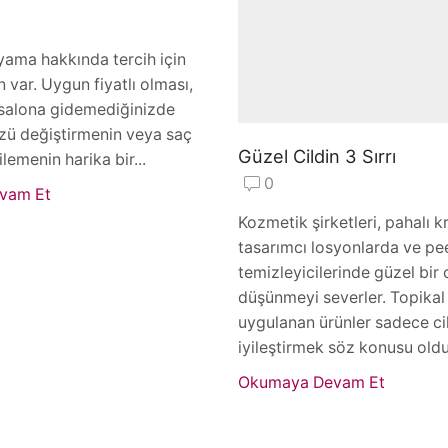
ama hakkında tercih için
 var. Uygun fiyatlı olması,
 salona gidemediğinizde
ü değiştirmenin veya saç
Güzel Cildin 3 Sırrı
ilemenin harika bir...
0
vam Et
Kozmetik şirketleri, pahalı k
tasarımcı losyonlarda ve pe
temizleyicilerinde güzel bir c
düşünmeyi severler. Topikal
uygulanan ürünler sadece cil
iyileştirmek söz konusu old
Okumaya Devam Et