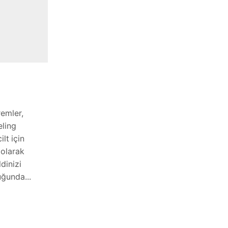
Mükemmel bir saç kesimi her zaman
düşünmeyi gerektirir. Bir salona
gitmeden ve bir kesim seçmeden önce,
yüz şekliniz için en iyi saç kesimlerini
bilmeniz gerekir....
Okumaya Devam Et
remler,
eling
ilt için
 olarak
dinizi
uğunda...