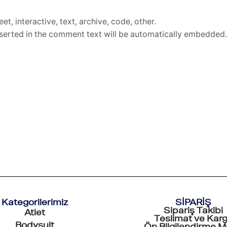
eet
,
interactive
,
text
,
archive
,
code
,
other
.
nserted in the comment text will be automatically embedded.
Kategorilerimiz
SİPARİŞ
Sipariş Takibi
Atlet
Teslimat ve Kar
Bodysuit