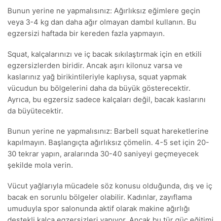
Bunun yerine ne yapmalısınız: Ağırlıksız eğimlere geçin
veya 3-4 kg dan daha ağır olmayan dambıl kullanın. Bu
egzersizi haftada bir kereden fazla yapmayın.
Squat, kalçalarınızı ve iç bacak sıkılaştırmak için en etkili
egzersizlerden biridir. Ancak aşırı kilonuz varsa ve
kaslarınız yağ birikintileriyle kaplıysa, squat yapmak
vücudun bu bölgelerini daha da büyük gösterecektir.
Ayrıca, bu egzersiz sadece kalçaları değil, bacak kaslarını
da büyütecektir.
Bunun yerine ne yapmalısınız: Barbell squat hareketlerine
kapılmayın. Başlangıçta ağırlıksız çömelin. 4-5 set için 20-
30 tekrar yapın, aralarında 30-40 saniyeyi geçmeyecek
şekilde mola verin.
Vücut yağlarıyla mücadele söz konusu olduğunda, dış ve iç
bacak en sorunlu bölgeler olabilir. Kadınlar, zayıflama
umuduyla spor salonunda aktif olarak makine ağırlığı
destekli kalça egzersizleri yapıyor. Ancak bu tür güç eğitimi