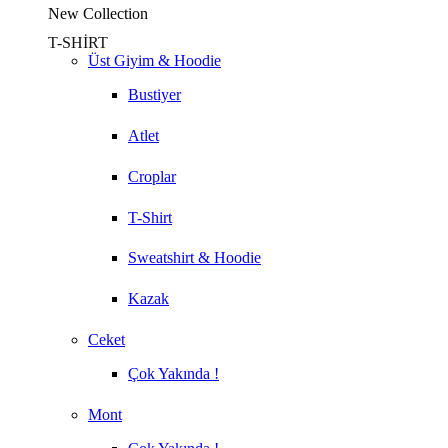
New Collection
T-SHİRT
Üst Giyim & Hoodie
Bustiyer
Atlet
Croplar
T-Shirt
Sweatshirt & Hoodie
Kazak
Ceket
Çok Yakında !
Mont