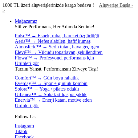
1000 TL üzeri alışverişlerinizde kargo bedava !
Alışverişe Başla -
>
Mağazamız
Stil ve Performans, Her Adımda Seninle!
Pulse™ → Esnek, rahat, hareket özgürlüğü
Aeris™ → Nefes alabilen, hafif kumaş
Atmosferic™ → Serin tutan, hava geçirgen
Elevé™ → Vücudu toparlayan, şekillendiren
Flowa™ → Profesyonel performans için
Ürünleri gör
Tarzını Yansıt, Performansını Zirveye Taşı!
Comfort™ → Gün boyu rahatlık
Everday™ → Spor + günlük kombin
Solora™ → Yoga / pilates odaklı
Urbanea™ → Sokak stili, spor şıklık
Enervia™ → Enerji katan, motive eden
Ürünleri gör
Follow Us
Instagram
Tiktok
Facebook