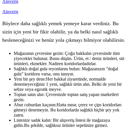
Alışveriş
Alışveriş
Böylece daha sağlıklı yemek yemeye karar verdiniz. Bu
sizin için yeni bir fikir olabilir, ya da belki nasıl sağlıklı
besleneceğinizi ve henüz yola çıkmayı bilmiyor olabilirsin.
Mağazanın çevresine gezin: Çoğu bakkalın çevresinde tüm
yiyecekler bulunur. Bunu düşün. Ürün, et / deniz ürünleri, süt
ürünleri, ekmekler. Nadiren koridorlardadırlar.
Sağlıklı doğal gıda reyonlarını bulun: Mağazanızın “doğal
gıda” koridoru varsa, onu tanıyın.
Yeni bir şey dene:Her bakkal ziyaretinde, normalde
denemeyeceğiniz 1 yeni, sağlıklı ürün alın. Belki de yeni bir
sebze veya egzotik meyve.
Toptan satın alın: Çevrenizde toptan satış yapan marketleri
gezin.
Abur cuburdan kaçının:Hatta mısır, çerez ve çips koridorları
gitmeyi denemeyin. Bu koridorlarda sağlıklı hiçbir şey yok
zaten.
Listenize sadık kalın: Bir alışveriş listesi ile mağazaya
gidin.Bu şekilde, sağlıksız ürünler sepetinize girmez.