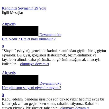
Kendinizi Sevmenin 29 Yolu
İlgili Mesajlar
Alışveriş
Devamını oku
Bra Nedir ? Bralet nasıl kullanılır ?
0
“Sütyen” (sütyen), genellikle kadınlar tarafından giyilen bir iç giyim
eşyasıdır. Bu giysi, göğüsleri desteklemek, biçimlendirmek ve
kıyafetler altında daha pürüzsüz bir görünüm sağlamak amacıyla
kullanılır....
okumaya devam et
Alışveriş
Devamını oku
Her gün spor sütyeni giyebilir miyim ?
0
Kabul edelim, pandemi sırasında son birkaç yıldır hepimiz evde bu
kadar çok zaman geçirdikten sonra, rahatlık istiyoruz. Rahat bir
sutyen giymek, bir süveter, rahat bir...
okumaya devam et