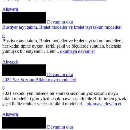
Alışveriş
Devamını oku
Bustiyer tayt takım, Bralet modeller ve bralet tayt takım modelleri
0
Bustiyer tayt takım, Bralet modeller ve bralet tayt takım modelleri,
her kadın tipine uygun, farklı şekil ve ölçülerde sunulan, balensiz
yumuşak bir sütyendir . Hem...
okumaya devam et
Alışveriş
Devamını oku
2022 Yaz Sezonu Bikini mayo modelleri
0
2021 sezonu yeni bitsede bir sonraki sezonun yaz sezonu mayo
bikini modelleri gün yüzüne çıkmaya başladı bile.Birbirinden güzek
çiçekli düz renkler ve cesur bikini modelleri...
okumaya devam et
Alışveriş
Devamını oku