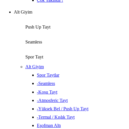
Çok Yakında !
Alt Giyim
Push Up Tayt
Seamless
Spor Tayt
Alt Giyim
Spor Taytlar
-Seamless
-Koşu Tayt
-Atmosferic Tayt
-Yüksek Bel / Push Up Tayt
-Termal / Kışlık Tayt
Eşofman Altı