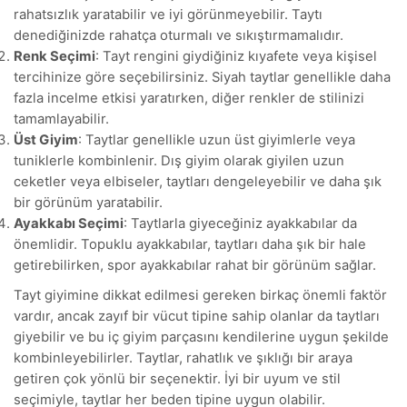
rahatsızlık yaratabilir ve iyi görünmeyebilir. Taytı
denediğinizde rahatça oturmalı ve sıkıştırmamalıdır.
Renk Seçimi
: Tayt rengini giydiğiniz kıyafete veya kişisel
tercihinize göre seçebilirsiniz. Siyah taytlar genellikle daha
fazla incelme etkisi yaratırken, diğer renkler de stilinizi
tamamlayabilir.
Üst Giyim
: Taytlar genellikle uzun üst giyimlerle veya
tuniklerle kombinlenir. Dış giyim olarak giyilen uzun
ceketler veya elbiseler, taytları dengeleyebilir ve daha şık
bir görünüm yaratabilir.
Ayakkabı Seçimi
: Taytlarla giyeceğiniz ayakkabılar da
önemlidir. Topuklu ayakkabılar, taytları daha şık bir hale
getirebilirken, spor ayakkabılar rahat bir görünüm sağlar.
Tayt giyimine dikkat edilmesi gereken birkaç önemli faktör
vardır, ancak zayıf bir vücut tipine sahip olanlar da taytları
giyebilir ve bu iç giyim parçasını kendilerine uygun şekilde
kombinleyebilirler. Taytlar, rahatlık ve şıklığı bir araya
getiren çok yönlü bir seçenektir. İyi bir uyum ve stil
seçimiyle, taytlar her beden tipine uygun olabilir.