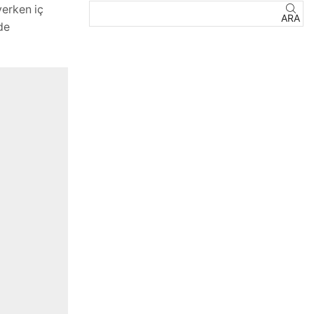
yerken iç
ARA
de