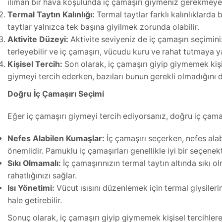
ılıman bir hava koşulunda iç çamaşırı giymeniz gerekmeyeb
Termal Taytın Kalınlığı:
Termal taytlar farklı kalınlıklarda 
taytlar yalnızca tek başına giyilmek zorunda olabilir.
Aktivite Düzeyi:
Aktivite seviyeniz de iç çamaşırı seçiminiz
terleyebilir ve iç çamaşırı, vücudu kuru ve rahat tutmaya ya
Kişisel Tercih:
Son olarak, iç çamaşırı giyip giymemek kişis
giymeyi tercih ederken, bazıları bunun gerekli olmadığını 
Doğru İç Çamaşırı Seçimi
Eğer iç çamaşırı giymeyi tercih ediyorsanız, doğru iç çamaşı
Nefes Alabilen Kumaşlar:
İç çamaşırı seçerken, nefes ala
önemlidir. Pamuklu iç çamaşırları genellikle iyi bir seçenekt
Sıkı Olmamalı:
İç çamaşırınızın termal taytın altında sıkı 
rahatlığınızı sağlar.
Isı Yönetimi:
Vücut ısısını düzenlemek için termal giysilerin
hale getirebilir.
Sonuç olarak, iç çamaşırı giyip giymemek kişisel tercihlere 