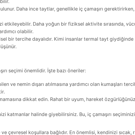
ilir.
bulunur. Daha ince taytlar, genellikle iç çamaşırı gerektirirken,
i etkileyebilir. Daha yoğun bir fiziksel aktivite sırasında, vü
rdımcı olabilir.
el bir tercihe dayalıdır. Kimi insanlar termal tayt giydiğinde 
düşünür.
rı seçimi önemlidir. İşte bazı öneriler:
bilen ve nemin dışarı atılmasına yardımcı olan kumaşları terc
ir.
olmamasına dikkat edin. Rahat bir uyum, hareket özgürlüğünüzü
izi katmanlar halinde giyebilirsiniz. Bu, iç çamaşırı seçimini
ve çevresel koşullara bağlıdır. En önemlisi, kendinizi sıcak, 