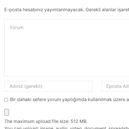
E-posta hesabınız yayımlanmayacak. Gerekli alanlar işare
Bir dahaki sefere yorum yaptığımda kullanılmak üzere a
The maximum upload file size: 512 MB.
You can upload:
image
,
audio
,
video
,
document
,
spreadsh