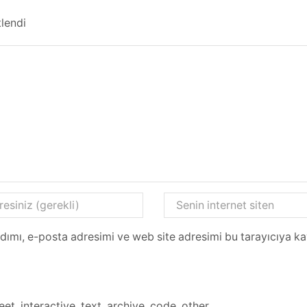
tlendi
dımı, e-posta adresimi ve web site adresimi bu tarayıcıya ka
eet
,
interactive
,
text
,
archive
,
code
,
other
.