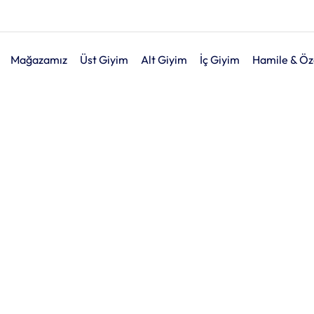
Mağazamız
Üst Giyim
Alt Giyim
İç Giyim
Hamile & Öz