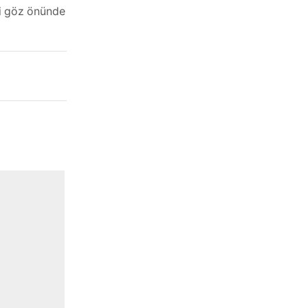
eri göz önünde
İç giyim
Sütyen göğsü şekillendirir mi?
0