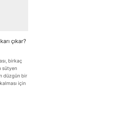
Evet, sütyenler göğsü şekillendirebilir.
Sütyenler Ancak, doğru sütyen seçimi,
kişinin vücut tipine ve ihtiyacına bağlı
olarak değişebilir. Yanlış boyut veya
tarzda bir sütyen seçmek, rahatsızlık...
arı çıkar?
Okumaya Devam Et
ası, birkaç
n sütyen
in düzgün bir
kalması için