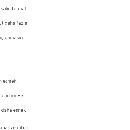
 kalın termal
cut daha fazla
iç çamaşırı
ih etmek
 artırır ve
zi daha esnek
rahat ve rahat