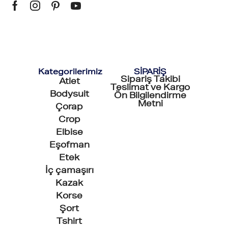
Kategorilerimiz
SİPARİŞ
Sipariş Takibi
Atlet
Teslimat ve Kargo
Bodysuit
Ön Bilgilendirme
Metni
Çorap
Crop
Elbise
Eşofman
Etek
İç çamaşırı
Kazak
Korse
Şort
Tshirt