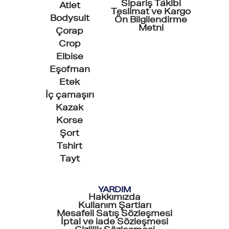
Sipariş Takibi
Atlet
Teslimat ve Kargo
Bodysuit
Ön Bilgilendirme
Metni
Çorap
Crop
Elbise
Eşofman
Etek
İç çamaşırı
Kazak
Korse
Şort
Tshirt
Tayt
YARDIM
Hakkımızda
Kullanım Şartları
Mesafeli Satış Sözleşmesi
İptal ve iade Sözleşmesi