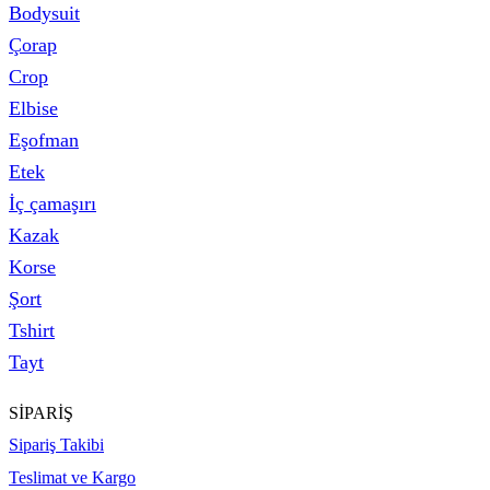
Bodysuit
Çorap
Crop
Elbise
Eşofman
Etek
İç çamaşırı
Kazak
Korse
Şort
Tshirt
Tayt
SİPARİŞ
Sipariş Takibi
Teslimat ve Kargo