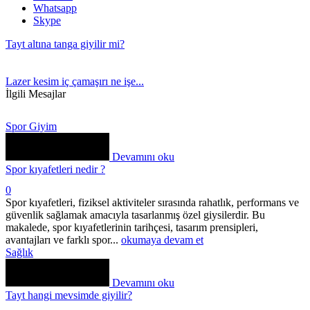
Whatsapp
Skype
Tayt altına tanga giyilir mi?
Lazer kesim iç çamaşırı ne işe...
İlgili Mesajlar
Spor Giyim
Devamını oku
Spor kıyafetleri nedir ?
0
Spor kıyafetleri, fiziksel aktiviteler sırasında rahatlık, performans ve
güvenlik sağlamak amacıyla tasarlanmış özel giysilerdir. Bu
makalede, spor kıyafetlerinin tarihçesi, tasarım prensipleri,
avantajları ve farklı spor...
okumaya devam et
Sağlık
Devamını oku
Tayt hangi mevsimde giyilir?