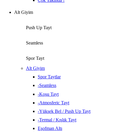
Çok Yakında !
Alt Giyim
Push Up Tayt
Seamless
Spor Tayt
Alt Giyim
Spor Taytlar
-Seamless
-Koşu Tayt
-Atmosferic Tayt
-Yüksek Bel / Push Up Tayt
-Termal / Kışlık Tayt
Eşofman Altı