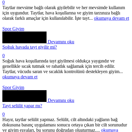
0
Taytlar mevsime bağlı olarak giyilebilir ve her mevsimde kullanım
için uygundur. Taytlar, hava koşullarına ve giyim tarzınıza bağlı
olarak farklı amaçlar için kullanılabilir. İşte tayt...
okumaya devam et
Spor Giyim
Devamını oku
Soğuk havada tayt giyilir mi?
0
Soğuk hava koşullarında tayt giyilmesi oldukça yaygındır ve
genellikle sıcak tutmak ve rahatlık sağlamak için tercih edilir.
Taytlar, vücudu saran ve sıcaklık kontrolünü destekleyen giyim...
okumaya devam et
Spor Giyim
Devamını oku
Tayt selülit yapar mı?
0
Hayır, taytlar selülit yapmaz. Selülit, cilt altındaki yağların bağ
dokusuna basınç uygulaması sonucu ortaya çıkan bir cilt sorunudur
ve giyim eşyaları, bu sorunu doğrudan oluşturmaz....
okumaya