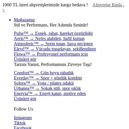
1000 TL üzeri alışverişlerinizde kargo bedava !
Alışverişe Başla -
>
Mağazamız
Stil ve Performans, Her Adımda Seninle!
Pulse™ → Esnek, rahat, hareket özgürlüğü
Aeris™ → Nefes alabilen, hafif kumaş
Atmosferic™ → Serin tutan, hava geçirgen
Elevé™ → Vücudu toparlayan, şekillendiren
Flowa™ → Profesyonel performans için
Ürünleri gör
Tarzını Yansıt, Performansını Zirveye Taşı!
Comfort™ → Gün boyu rahatlık
Everday™ → Spor + günlük kombin
Solora™ → Yoga / pilates odaklı
Urbanea™ → Sokak stili, spor şıklık
Enervia™ → Enerji katan, motive eden
Ürünleri gör
Follow Us
Instagram
Tiktok
Facebook