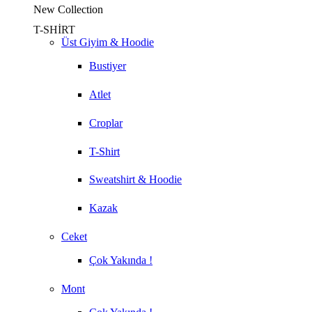
New Collection
T-SHİRT
Üst Giyim & Hoodie
Bustiyer
Atlet
Croplar
T-Shirt
Sweatshirt & Hoodie
Kazak
Ceket
Çok Yakında !
Mont