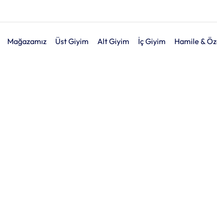
Mağazamız
Üst Giyim
Alt Giyim
İç Giyim
Hamile & Öz