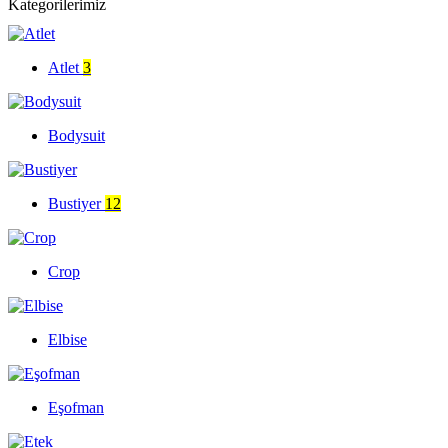
Kategorilerimiz
Atlet
3
Bodysuit
Bustiyer
12
Crop
Elbise
Eşofman