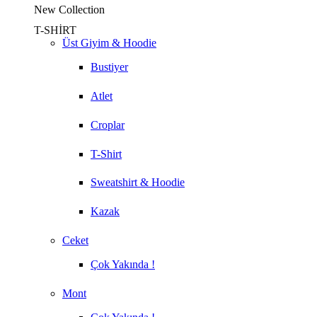
New Collection
T-SHİRT
Üst Giyim & Hoodie
Bustiyer
Atlet
Croplar
T-Shirt
Sweatshirt & Hoodie
Kazak
Ceket
Çok Yakında !
Mont