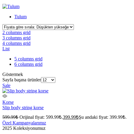
Tulum
2 columns grid
3 columns grid
4 columns grid
List
5 columns grid
6 columns grid
Göstermek
Sayfa başına ürünler
Sale
Korse
Slip body string korse
599.99
₺
Orijinal fiyat: 599.99₺.
399.99
₺
Şu andaki fiyat: 399.99₺.
Özel Kampanyalarımız
2025
Koleksiyonumuz