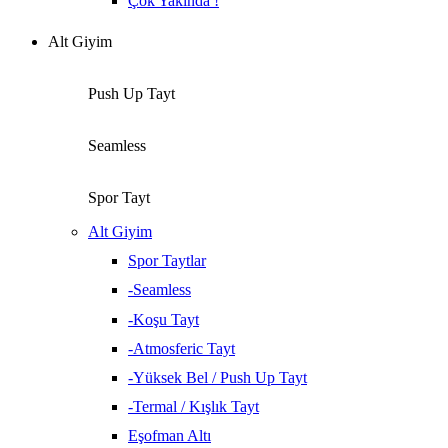
Çok Yakında !
Alt Giyim
Push Up Tayt
Seamless
Spor Tayt
Alt Giyim
Spor Taytlar
-Seamless
-Koşu Tayt
-Atmosferic Tayt
-Yüksek Bel / Push Up Tayt
-Termal / Kışlık Tayt
Eşofman Altı