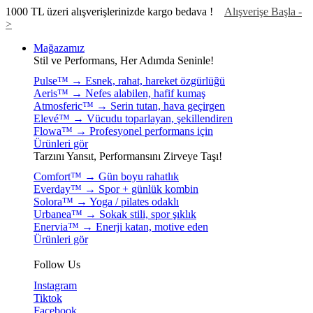
1000 TL üzeri alışverişlerinizde kargo bedava !
Alışverişe Başla -
>
Mağazamız
Stil ve Performans, Her Adımda Seninle!
Pulse™ → Esnek, rahat, hareket özgürlüğü
Aeris™ → Nefes alabilen, hafif kumaş
Atmosferic™ → Serin tutan, hava geçirgen
Elevé™ → Vücudu toparlayan, şekillendiren
Flowa™ → Profesyonel performans için
Ürünleri gör
Tarzını Yansıt, Performansını Zirveye Taşı!
Comfort™ → Gün boyu rahatlık
Everday™ → Spor + günlük kombin
Solora™ → Yoga / pilates odaklı
Urbanea™ → Sokak stili, spor şıklık
Enervia™ → Enerji katan, motive eden
Ürünleri gör
Follow Us
Instagram
Tiktok
Facebook