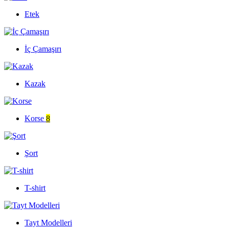
Etek
İç Çamaşırı
Kazak
Korse
8
Şort
T-shirt
Tayt Modelleri