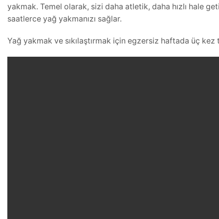
yakmak. Temel olarak, sizi daha atletik, daha hızlı hale get
saatlerce yağ yakmanızı sağlar.
Yağ yakmak ve sıkılaştırmak için egzersiz haftada üç kez t