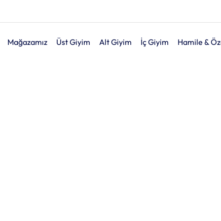
Mağazamız
Üst Giyim
Alt Giyim
İç Giyim
Hamile & Öz